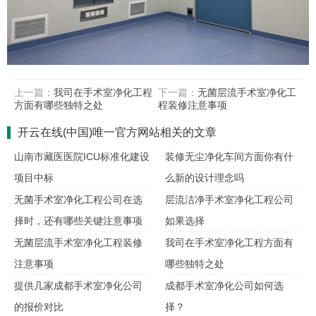
上一篇：
我司在手术室净化工程
下一篇：
无菌层流手术室净化工
方面有哪些独特之处
程装修注意事项
开云在线(中国)唯一官方网站相关的文章
山南市藏医医院ICU标准化建设
装修无尘净化车间方面你有什
项目中标
么新的设计理念吗
无菌手术室净化工程公司在选
层流洁净手术室净化工程公司
择时，还有哪些关键注意事项
如果选择
无菌层流手术室净化工程装修
我司在手术室净化工程方面有
注意事项
哪些独特之处
提供几家成都手术室净化公司
成都手术室净化公司如何选
的报价对比
择？