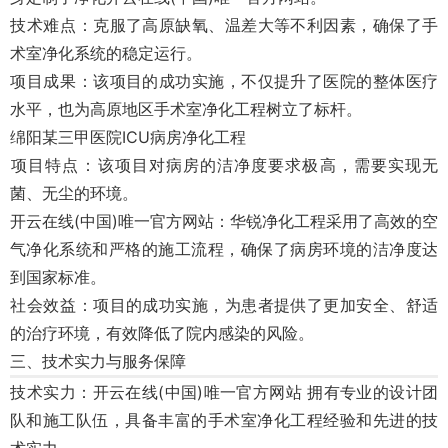
技术难点
‌：克服了高原缺氧、温差大等不利因素，确保了手
术室净化系统的稳定运行。
项目成果
‌：该项目的成功实施，不仅提升了医院的整体医疗
水平，也为高原地区手术室净化工程树立了标杆。
绵阳某三甲医院ICU病房净化工程
项目特点
‌：该项目对病房的洁净度要求极高，需要实现无
菌、无尘的环境。
开云在线(中国)唯一官方网站
‌：华锐净化工程采用了高效的空
气净化系统和严格的施工流程，确保了病房环境的洁净度达
到国家标准。
社会效益
‌：项目的成功实施，为患者提供了更加安全、舒适
的治疗环境，有效降低了院内感染的风险。
三、技术实力与服务保障
技术实力
‌：开云在线(中国)唯一官方网站 拥有专业的设计团
队和施工队伍，具备丰富的手术室净化工程经验和先进的技